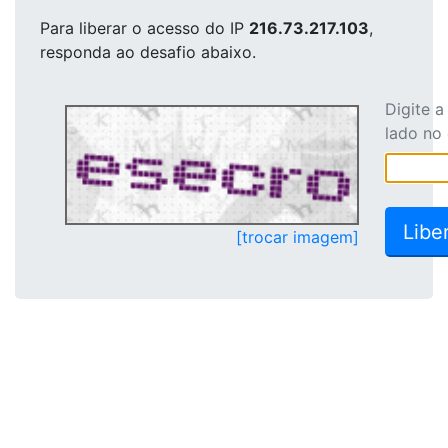
Para liberar o acesso
do IP
216.73.217.103
,
responda ao desafio abaixo.
Digite 
lado no
[trocar imagem]