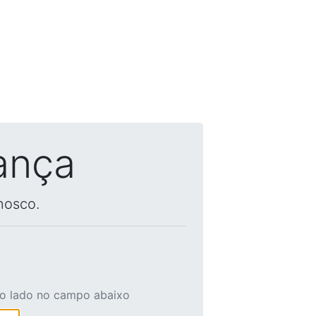
ança
nosco.
ao lado no campo abaixo