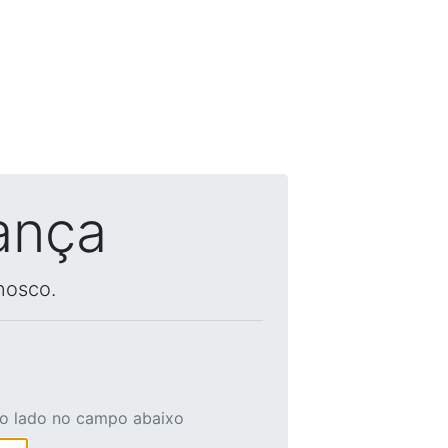
ança
nosco.
ao lado no campo abaixo