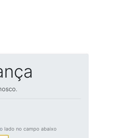
ança
nosco.
ao lado no campo abaixo