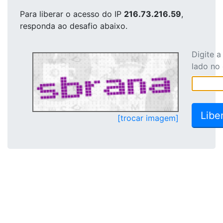
Para liberar o acesso
do IP
216.73.216.59
,
responda ao desafio abaixo.
Digite 
lado no
[trocar imagem]