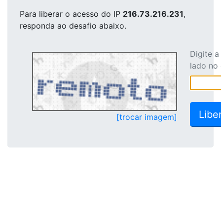
Para liberar o acesso
do IP
216.73.216.231
,
responda ao desafio abaixo.
Digite 
lado no
[trocar imagem]