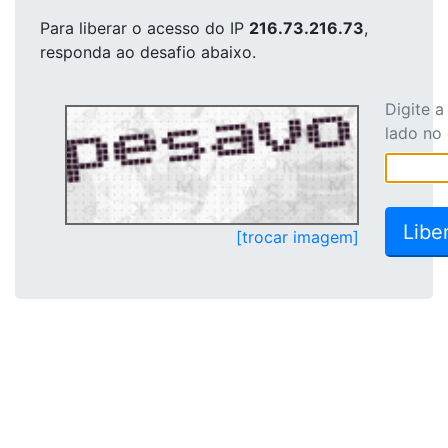
Para liberar o acesso
do IP
216.73.216.73
,
responda ao desafio abaixo.
Digite 
lado no
[trocar imagem]