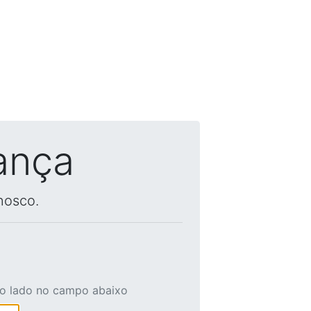
ança
nosco.
ao lado no campo abaixo