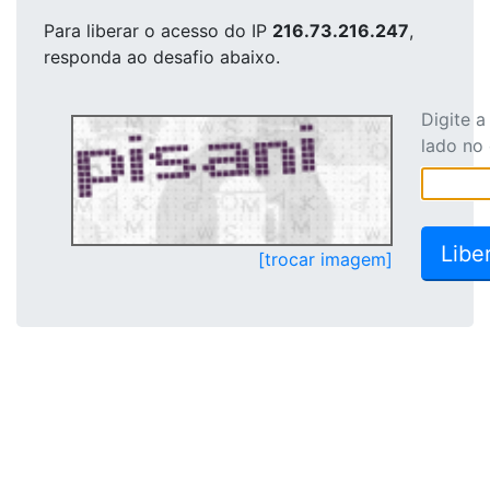
Para liberar o acesso
do IP
216.73.216.247
,
responda ao desafio abaixo.
Digite 
lado no
[trocar imagem]