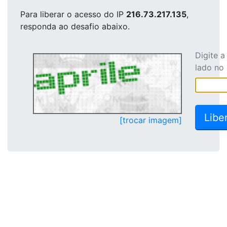
Para liberar o acesso
do IP
216.73.217.135
,
responda ao desafio abaixo.
Digite 
lado no
[trocar imagem]