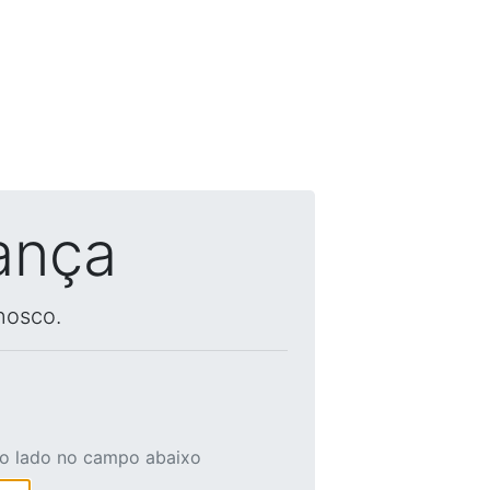
ança
nosco.
ao lado no campo abaixo