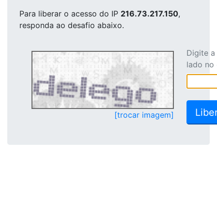
Para liberar o acesso
do IP
216.73.217.150
,
responda ao desafio abaixo.
Digite 
lado no
[trocar imagem]