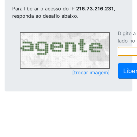
Para liberar o acesso
do IP
216.73.216.231
,
responda ao desafio abaixo.
Digite 
lado no
[trocar imagem]