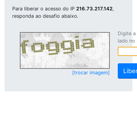
Para liberar o acesso
do IP
216.73.217.142
,
responda ao desafio abaixo.
Digite 
lado no
[trocar imagem]