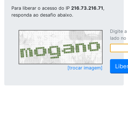
Para liberar o acesso
do IP
216.73.216.71
,
responda ao desafio abaixo.
Digite 
lado no
[trocar imagem]