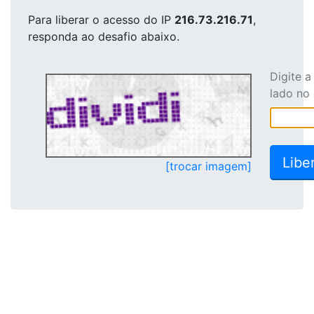
Para liberar o acesso
do IP
216.73.216.71
,
responda ao desafio abaixo.
Digite 
lado no
[trocar imagem]