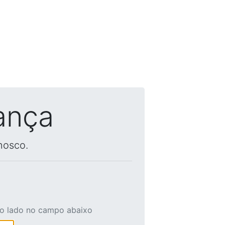
ança
nosco.
ao lado no campo abaixo