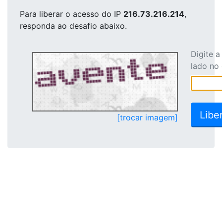
Para liberar o acesso
do IP
216.73.216.214
,
responda ao desafio abaixo.
Digite 
lado no
[trocar imagem]