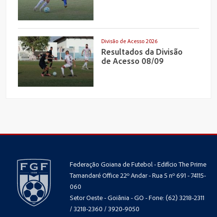
Divisão de Acesso 2026
Resultados da Divisão
de Acesso 08/09
Federação Goiana de Futebol - Edifício The Prime
Tamandaré Office 22º Andar - Rua 5 nº 691 - 74115-
060
Setor Oeste - Goiânia - GO - Fone: (62) 3218-2311
/ 3218-2360 / 3920-9050