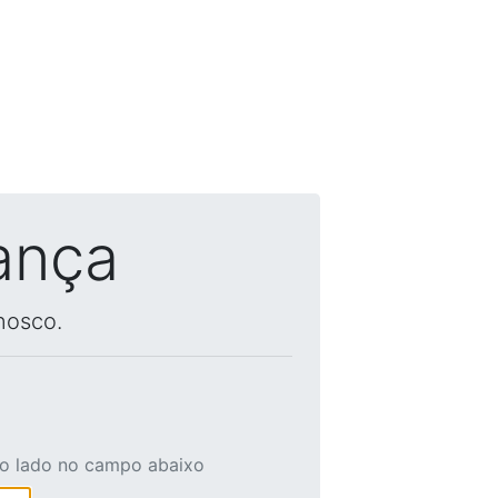
ança
nosco.
ao lado no campo abaixo