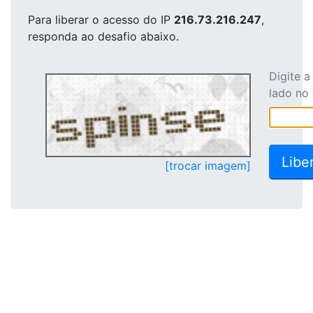
Para liberar o acesso
do IP
216.73.216.247
,
responda ao desafio abaixo.
Digite 
lado no
[trocar imagem]