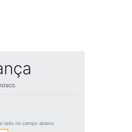
ança
nosco.
ao lado no campo abaixo