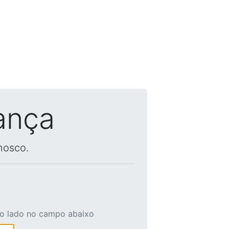
ança
nosco.
ao lado no campo abaixo