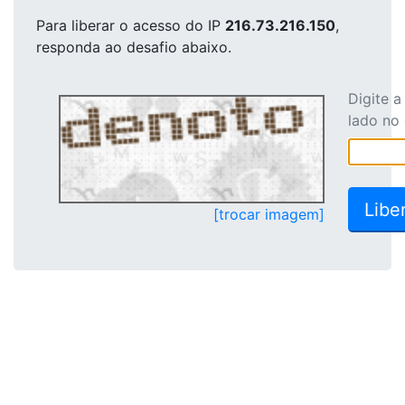
Para liberar o acesso
do IP
216.73.216.150
,
responda ao desafio abaixo.
Digite 
lado no
[trocar imagem]