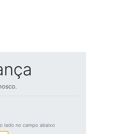
ança
nosco.
ao lado no campo abaixo