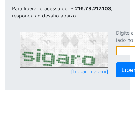
Para liberar o acesso
do IP
216.73.217.103
,
responda ao desafio abaixo.
Digite 
lado no
[trocar imagem]