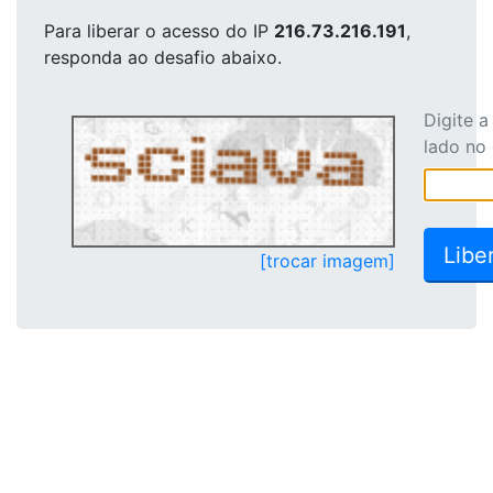
Para liberar o acesso
do IP
216.73.216.191
,
responda ao desafio abaixo.
Digite 
lado no
[trocar imagem]