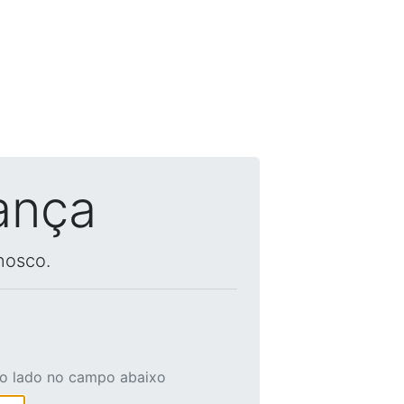
ança
nosco.
ao lado no campo abaixo