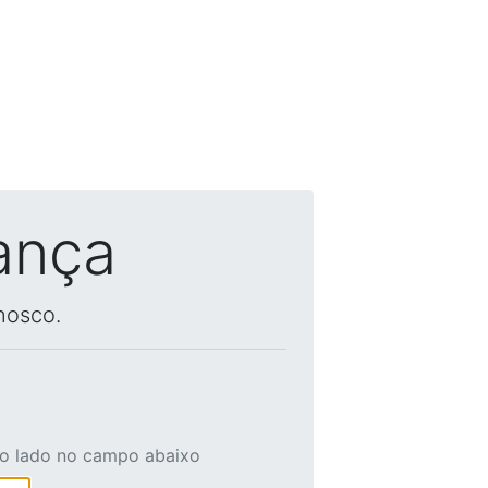
ança
nosco.
ao lado no campo abaixo