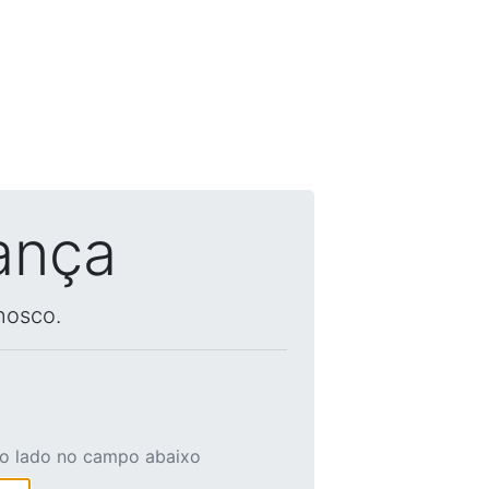
ança
nosco.
ao lado no campo abaixo