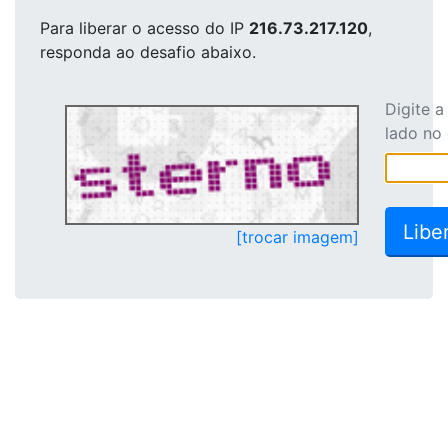
Para liberar o acesso
do IP
216.73.217.120
,
responda ao desafio abaixo.
Digite 
lado no
[trocar imagem]