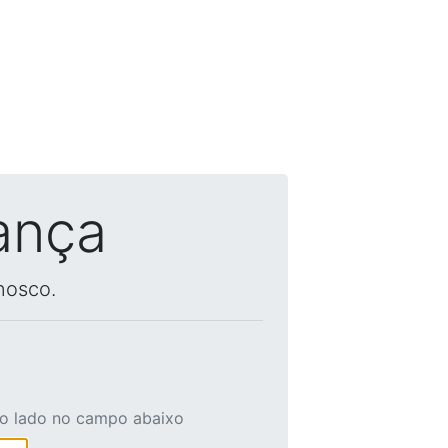
ança
nosco.
ao lado no campo abaixo