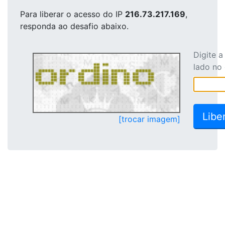
Para liberar o acesso
do IP
216.73.217.169
,
responda ao desafio abaixo.
Digite 
lado no
[trocar imagem]