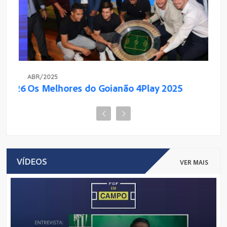
ABR/2025
MAR/
2026
Os Melhores do Goianão 4Play 2025
Cam
VÍDEOS
VER MAIS