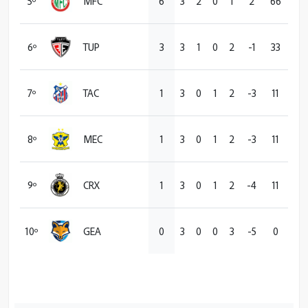
5º
MFC
6
3
2
0
1
2
66
6º
TUP
3
3
1
0
2
-1
33
7º
TAC
1
3
0
1
2
-3
11
8º
MEC
1
3
0
1
2
-3
11
9º
CRX
1
3
0
1
2
-4
11
10º
GEA
0
3
0
0
3
-5
0