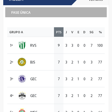
FASE ÚNICA
GRUPO A
PTS
J
V
E
D
SG
%
1º
RVS
9
3
3
0
0
7
100
2º
BJS
7
3
2
1
0
3
77
3º
GEC
7
3
2
1
0
2
77
4º
GEC
7
3
2
1
0
2
77