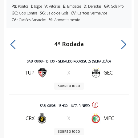
Pts:
Pontos
J:
Jogos
V:
Vitórias
E:
Empates
D:
Derrotas
GP:
Gols Pró
GC:
Gols Contra
SG:
Saldo de Gols
CV:
Cartões Vermelhos
CA:
Cartões Amarelos
%:
Aproveitamento
4ª Rodada
SAB, 08/08 - 15H30 - GERALDO RODRIGUES (GERALDÃO)
TUP
X
GEC
SOBRE O JOGO
SAB, 08/08 - 15H30 - JUTAIR NETO
CRX
X
MFC
SOBRE O JOGO