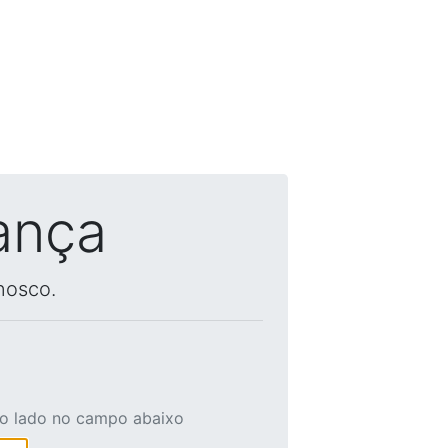
ança
nosco.
ao lado no campo abaixo