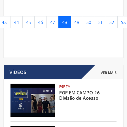
43
44
45
46
47
48
49
50
51
52
53
VÍDEOS
VER MAIS
FGF TV
FGF EM CAMPO #6 -
Divisão de Acesso