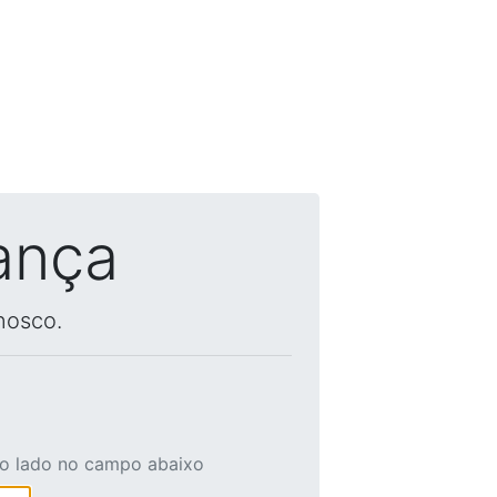
ança
nosco.
ao lado no campo abaixo