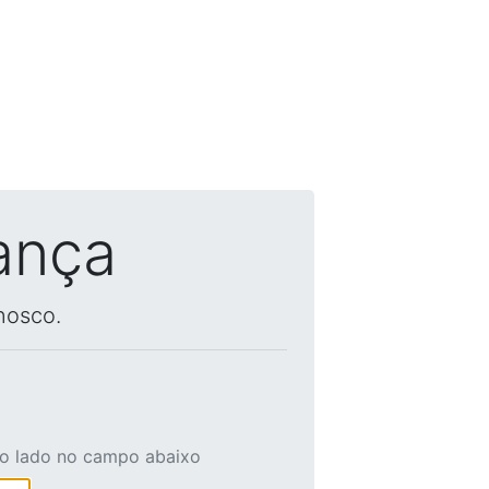
ança
nosco.
ao lado no campo abaixo