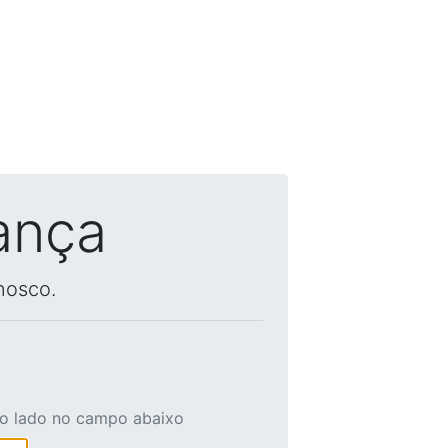
ança
nosco.
ao lado no campo abaixo