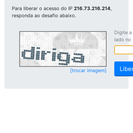
Para liberar o acesso
do IP
216.73.216.214
,
responda ao desafio abaixo.
Digite 
lado no
[trocar imagem]