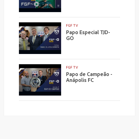
FGF TV
Papo Especial TJD-
GO
FGF TV
Papo de Campeão -
Anápolis FC