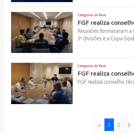
Categorias de Base
FGF realiza conselh
Reuniões formataram a Co
3ª divisões e a Copa Goiá
Categorias de Base
FGF realiza conselh
FGF realiza conselho téc
«
1
2
3