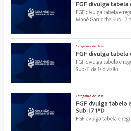
FGF divulga tabela 
FGF divulga tabela e reg
Mané Garrincha Sub-17 da
Categorias de Base
FGF divulga tabela e
FGF divulga tabela e re
Sub-11 da 1ª divisão
Categorias de Base
FGF dvulga tabela 
Sub-17 1ªD
FGF dvulga tabela e reg