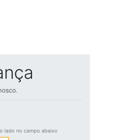
ança
nosco.
ao lado no campo abaixo