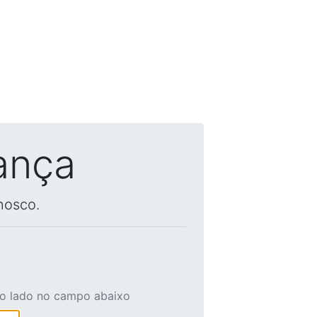
ança
nosco.
ao lado no campo abaixo