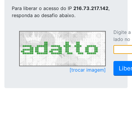
Para liberar o acesso
do IP
216.73.217.142
,
responda ao desafio abaixo.
Digite 
lado no
[trocar imagem]